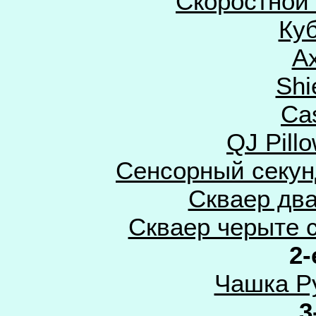
Скоростной
Ку
Ax
Shi
Ca
QJ Pill
Сенсорный секунд
Скваер два
Скваер черыте 
2-
Чашка Р
3